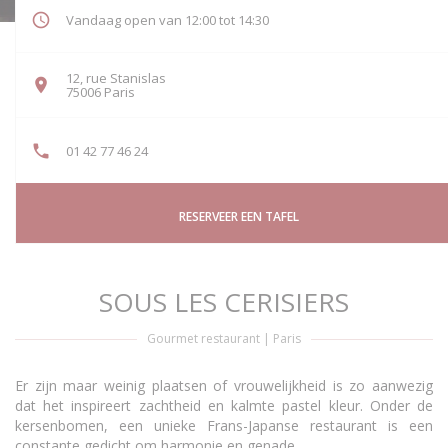
Vandaag open van 12:00 tot 14:30
12, rue Stanislas
((opent in een nieuw venster))
75006 Paris
01 42 77 46 24
RESERVEER EEN TAFEL
SOUS LES CERISIERS
Gourmet restaurant
|
Paris
Er zijn maar weinig plaatsen of vrouwelijkheid is zo aanwezig
dat het inspireert zachtheid en kalmte pastel kleur. Onder de
kersenbomen, een unieke Frans-Japanse restaurant is een
constante gedicht om harmonie en genade.