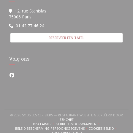
12, rue Stanislas
((opent in een nieuw venster))
75006 Paris
01 42 77 46 24
RESERVEER EEN TAFEL
Volg ons
Facebook ((opent in een nieuw venster))
© 2026 SOUS LES CERISIERS — RESTAURANT WEBSITE GECREËERD DOOR
((OPENT IN EEN NIEUW VENSTER))
ZENCHEF
DISCLAIMER
GEBRUIKSVOORWAARDEN
((OPENT IN EEN NIEUW VENSTER))
((OPENT IN EEN NIEUW VENSTER))
BELEID BESCHERMING PERSOONSGEGEVENS
COOKIES BELEID
((OPENT IN EEN NIEUW VENSTER))
((OPENT IN EEN NI
TOEGANKELIJKHEID