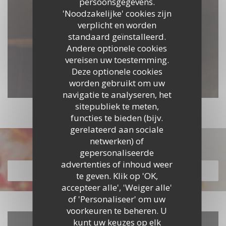
persoonsgegevens.
'Noodzakelijke' cookies zijn
verplicht en worden
standaard geïnstalleerd.
Andere optionele cookies
vereisen uw toestemming.
Deze optionele cookies
worden gebruikt om uw
navigatie te analyseren, het
sitepubliek te meten,
functies te bieden (bijv.
gerelateerd aan sociale
netwerken) of
Ontdek ons menu
gepersonaliseerde
advertenties of inhoud weer
ONTDEK ONS MENU
te geven. Klik op 'OK,
accepteer alle', 'Weiger alle'
of 'Personaliseer' om uw
voorkeuren te beheren. U
kunt uw keuzes op elk