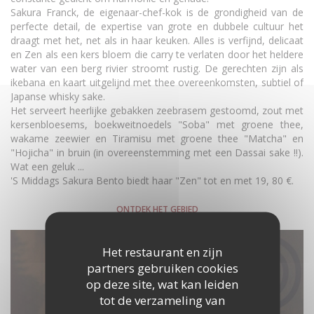
Sakura Franck, de eigenaar-chef-kok is de grondigheid van de
perfecte detail, de expertise van grote en dubbele cultuur het
draagt ​​met het, net als in haar keuken. Alles is verfijnd, delicaat
en Zen als een kers bloem die carry te verlaten door het heldere
water van een berg rivier stroomt rustig. De gerechten zijn als
ikebana en kaart uitgelijnd met thee overeenkomsten, subtiel of
Japanse whisky sake.
Het serveert heerlijke gebakken zeebrasem gestoomd, zout met
kersenbloesems, boekweitnoedels "Soba" met groene thee,
wakame zeewier en Tiramisu met groene thee "Matcha" en
"Hojicha" in bruin (in overeenstemming met een Dassai sake !!).
Wat een geluk ...
'S Middags Sakura Bento biedt haar "Zen" tot en met 19, 80 €.
ONTDEK HET GEBIED
Het restaurant en zijn
partners gebruiken cookies
op deze site, wat kan leiden
tot de verzameling van