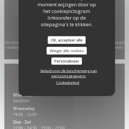
moment wijzigen door op
het cookiepictogram
linksonder op de
sitepagina's te klikken.
OK, accepteer alle
Om de interactieve Waze-kaart weer te geven, moet u Waze Map (Google)
cookies accepteren. Deze cookies kunnen navigatie- en locatiegegevens
Weiger alle cookies
verzamelen.
Toestaan
Personaliseer
Beleid voor de bescherming van
Algemene informatie
persoonsgegevens
Cookiebeleid
Openingstijden
Maa
-
Din
Gesloten
Woensdag
19:00 - 22:00
Don
-
Zat
12:00 - 14:30
19:00 - 22:00
•