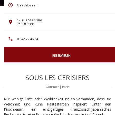
Geschlossen
12, rue Stanislas
((öffnet ein neues Fenster))
75006 Paris
01 42 77 46 24
RESERVIEREN
SOUS LES CERISIERS
Gourmet
|
Paris
Nur wenige Orte oder Weiblichkeit ist so vorhanden, dass sie
Weichheit und Ruhe Pastellfarben inspiriert. Unter den
Kirschbaum, ein einzigartiges Französisch-japanisches
Restaurant ist eine Konstante Gedicht Harmonie und Anmut.