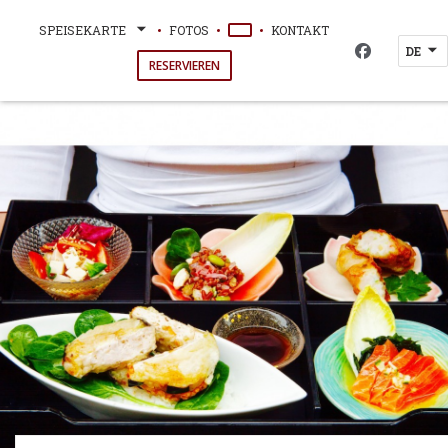
SPEISEKARTE
FOTOS
KONTAKT
((ÖFFNET EIN NEUES FENSTER))
DE
Facebook ((
RESERVIEREN