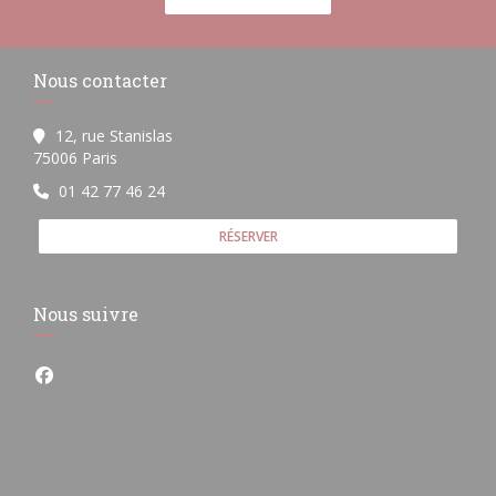
Nous contacter
12, rue Stanislas
((ouvre une nouvelle fenêtre))
75006 Paris
01 42 77 46 24
RÉSERVER
Nous suivre
Facebook ((ouvre une nouvelle fenêtre))