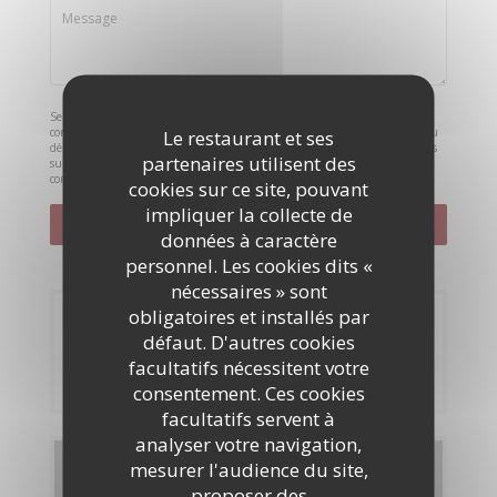
Selon l'article L.223-2 du code de la consommation, il est rappelé que le
consommateur peut user de son droit à s'inscrire sur la liste d'opposition au
Le restaurant et ses
démarchage téléphonique Bloctel :
bloctel.gouv.fr
. Pour plus d'informations
partenaires utilisent des
sur le traitement de vos données, consultez notre
politique de
confidentialité
.
cookies sur ce site, pouvant
impliquer la collecte de
données à caractère
personnel. Les cookies dits «
nécessaires » sont
obligatoires et installés par
Réservation
défaut. D'autres cookies
facultatifs nécessitent votre
RÉSERVER
consentement. Ces cookies
facultatifs servent à
analyser votre navigation,
mesurer l'audience du site,
Cartes & Menus
proposer des