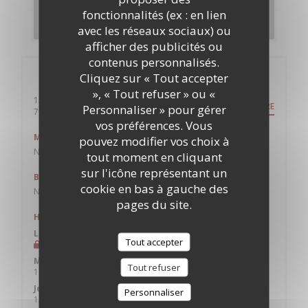
fonctionnalités (ex : en lien
DÉCOUVRIR NOTRE CARTE
avec les réseaux sociaux) ou
afficher des publicités ou
contenus personnalisés.
Infos pratiques
Cliquez sur « Tout accepter
», « Tout refuser » ou «
12, rue Stanislas
ITINÉRAIRE
Personnaliser » pour gérer
((ouvre une nouvelle fenêtre))
75006 Paris
vos préférences. Vous
Métro
pouvez modifier vos choix à
Notre Dame des Champs
tout moment en cliquant
sur l'icône représentant un
Bus
cookie en bas à gauche des
Notre Dame des Champs
pages du site.
Horaires
Lun
-
Mar
Tout accepter
Fermé
Mercredi
Tout refuser
19h00 - 22h00
Jeu
-
Sam
Personnaliser
12h00 - 14h30
19h00 - 22h00
•