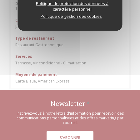
Politique de protection des données à
Dimanche
12h00 - 14h30
caractère personnel
Politique de gestion des cookies
Cuisine
Japonaise
Type de restaurant
Restaurant Gastronomique
Services
Terrasse, Air conditionné - Climatisation
Moyens de paiement
Carte Bleue, American Express
Newsletter
*
Inscrivez-vous à notre lettre d'information pour recevoir des
communications personnalisées et des offres marketing par
courriel.
S'ABONNER