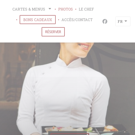
Personnalisation de vos choix en matière de cookies
CARTES & MENUS
PHOTOS
LE CHEF
((OUVRE UNE NOUVELLE FENÊTRE))
BONS CADEAUX
ACCÈS/CONTACT
FR
Facebook ((ou
RÉSERVER