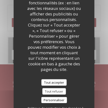
fonctionnalités (ex : en lien
avec les réseaux sociaux) ou
Réservation
afficher des publicités ou
contenus personnalisés.
RÉSERVER
Cliquez sur « Tout accepter
», « Tout refuser » ou «
Personnaliser » pour gérer
vos préférences. Vous
Cartes & Menus
pouvez modifier vos choix à
tout moment en cliquant
DÉCOUVRIR NOTRE CARTE
sur l'icône représentant un
cookie en bas à gauche des
pages du site.
Newsletter
*
Tout accepter
Inscrivez-vous à notre lettre d'information pour recevoir des
communications personnalisées et des offres marketing par
courriel.
Tout refuser
Personnaliser
S'ABONNER