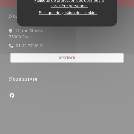
Politique de protection des données à
caractère personnel
Politique de gestion des cookies
Nous contacter
12, rue Stanislas
((ouvre une nouvelle fenêtre))
75006 Paris
01 42 77 46 24
RÉSERVER
Nous suivre
Facebook ((ouvre une nouvelle fenêtre))